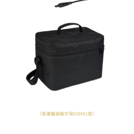
（衛署醫器輸字第030001號）