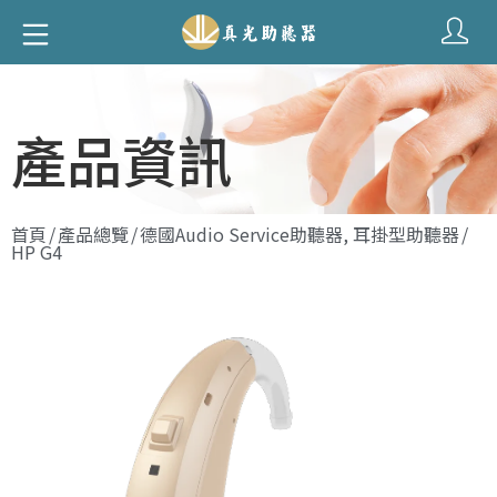
產品資訊
首頁
/
產品總覽
/
德國Audio Service助聽器
,
耳掛型助聽器
/
HP G4