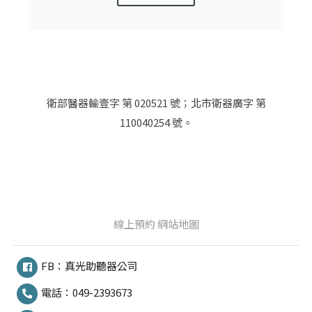
衛部醫器輸壹字 第 020521 號；北市衛器廣字 第
110040254 號。
線上預約
網站地圖
FB：真光助聽器公司
電話：049-2393673