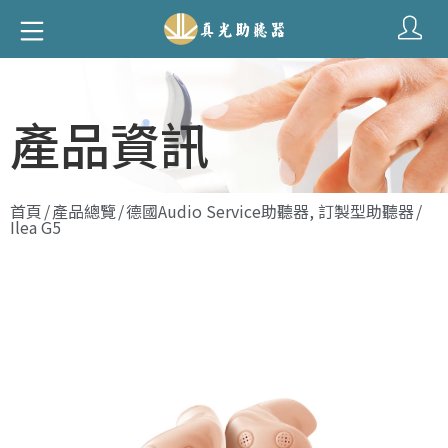
產品資訊
首頁
/
產品總覽
/
德國Audio Service助聽器
,
訂製型助聽器
/
Ilea G5