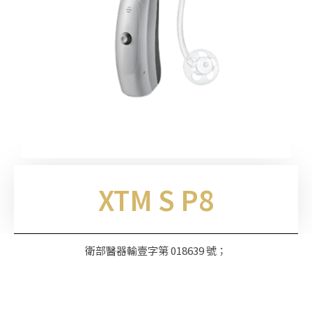
XTM S P8
衛部醫器輸壹字第 018639 號；