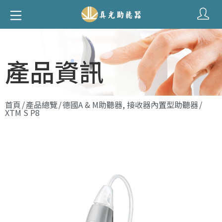
產品資訊
首頁
/
產品總覽
/
德國A & M助聽器
,
接收器內置型助聽器
/
XTM S P8